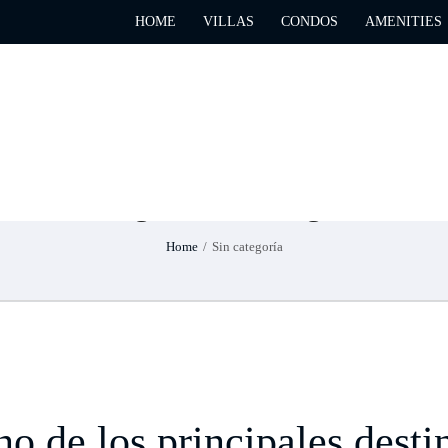
HOME
VILLAS
CONDOS
AMENITIES
Categoría:
Sin categoría
Home
/
Sin categoría
no de los principales desti