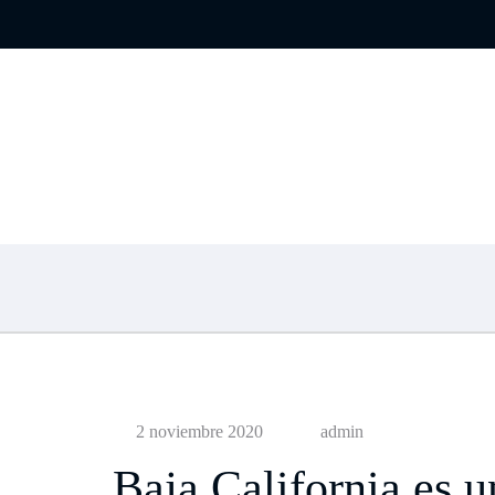
La Jolla
Otro sitio realizado con WordPress
2 noviembre 2020
admin
Baja California es u