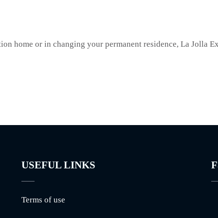
ion home or in changing your permanent residence, La Jolla Exc
USEFUL LINKS
F
Terms of use